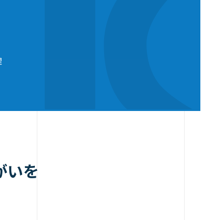
理
がいを