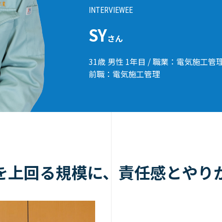
INTERVIEWEE
SY
さん
31歳 男性 1年目 / 職業：電気施工管
前職：電気施工管理
を上回る規模に、責任感とやり