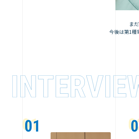
まだ
今後は第1種
01
0