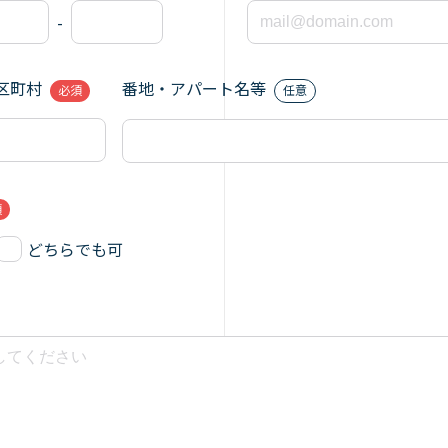
-
区町村
番地・アパート名等
必須
任意
須
どちらでも可