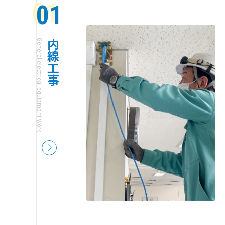
01
General electrical equipment work
内線工事