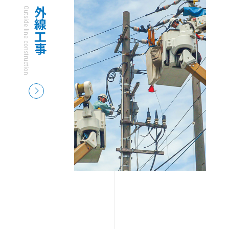
Outside line construction
外線工事